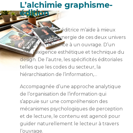
L’alchimie graphisme-
édition
Être graphiste et éditrice m’aide à mieux
comprendre la synergie de ces deux univers
qui donne naissance à un ouvrage. D’un
côté, l’exigence esthétique et technique du
design. De l’autre, les spécificités éditoriales
telles que les codes du secteur, la
hiérarchisation de l’information,…
Accompagnée d’une approche analytique
de l’organisation de l’information qui
s’appuie sur une compréhension des
mécanismes psychologiques de perception
et de lecture, le contenu est agencé pour
guider naturellement le lecteur à travers
l’ouvrage.