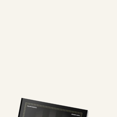
DearFlip : Chargement
PDF Worker ...